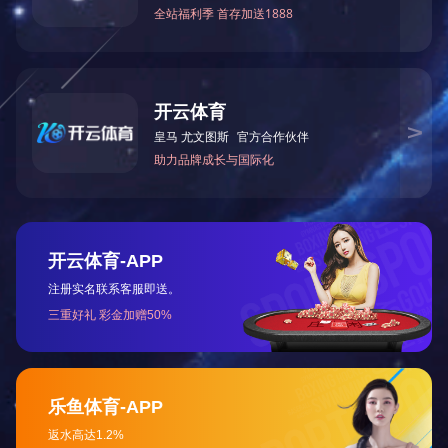
成都今创九州网页版设备有限公司
武汉今创九州网页版设备有限公司
芜湖今创九州网页版设备有限公司
今创科技有限公司
江苏今创轨道科技有限公司