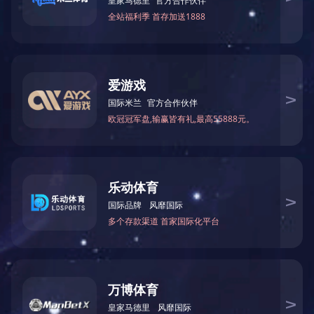
体系、EN15085焊接体系、DIN6701-2粘接管理体系的要求，形成了
十位一体的管理标准体系平台。
常州今创风挡系统有限公司
江苏今创车辆有限公司
江苏今创交通设备有限公司
常州剑湖金城车辆设备有限公司
青岛今创交通设备有限公司