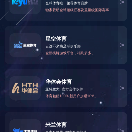
版权所有 © 2025 九州网页版 版权所
有
今创集团
九游网页版·官方端入口
|
竞猜网
|
hth华体育app官网登录中国有限
|
九
游·体育(jiuyou.com)官方网站
|
开云app登录入口
|
MILAN米兰体育·
（中国）官方网站
|
德信平台
|
星空网页版登录入口
|
星空体育平台官方
网站
|