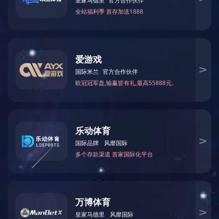
1989
1995
2003
成立常州剑湖金城车辆设备有限公司