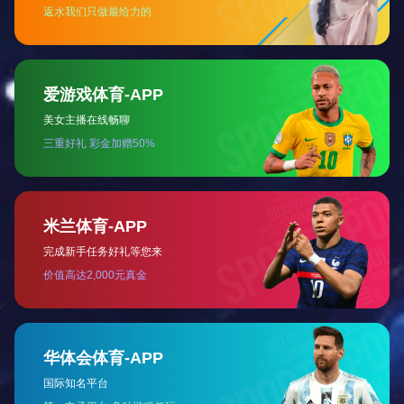
成立今创科技有限公司
2007
收购长江客车集团工矿车辆有限公司，成立江苏今创车辆有
限公司
2008
2009