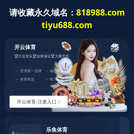
集团首页
首页
集团概况
产业板块
新闻中心
社会责任
控股简介
发展历程
荣誉资质
加入我们
发明专利
VR体验
温室气体核查声明
投资者关系
1988
2002
2004
—
—
—
2002
2004
2006