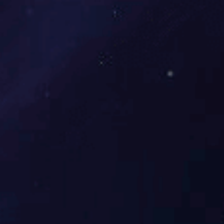
2011
成立江苏纳博特斯克今创轨道设备有限公司
2013
成立今创集团欧洲有限公司
2014
成立合肥今创九州网页版设备有限公司
成立武汉今创轨道设备有限公司